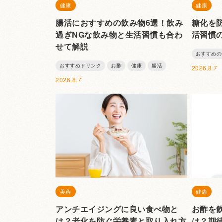
健康
健康
腸活におすすめの飲み物6選！飲み
糖化を
過ぎNGな飲み物と生活習慣も合わ
活習慣
せて解説
おすすめの
おすすめドリンク
お酢
健康
腸活
2026.8.7
2026.8.7
美容
健康
アンチエイジングに良い食べ物と
お酢を
は？老化を防ぐ栄養素と取り入れ方
は？期