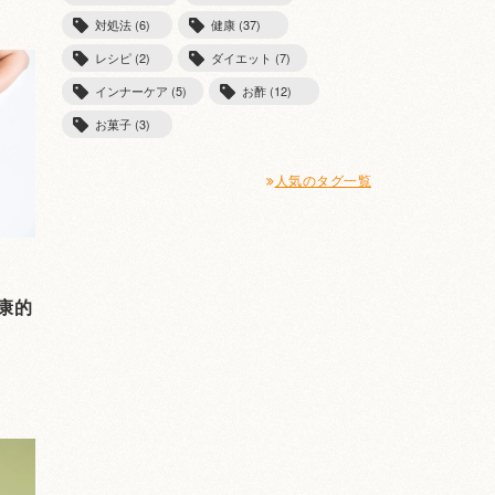
対処法 (6)
健康 (37)
レシピ (2)
ダイエット (7)
インナーケア (5)
お酢 (12)
お菓子 (3)
人気のタグ一覧
康的