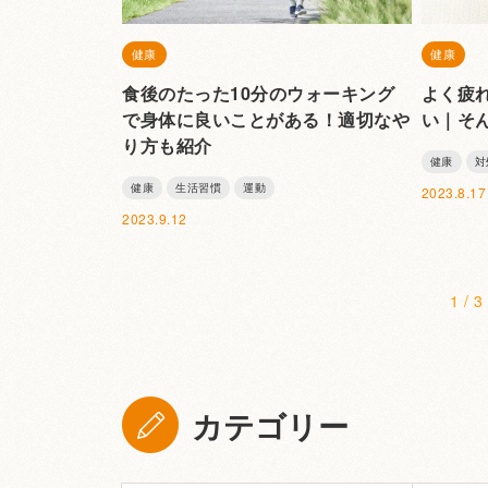
健康
健康
食後のたった10分のウォーキング
よく疲
で身体に良いことがある！適切なや
い｜そ
り方も紹介
健康
対
健康
生活習慣
運動
2023.8.17
2023.9.12
1 / 3
カテゴリー