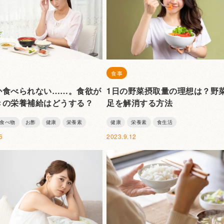
食事
か食べられない……。食欲が
1日の野菜摂取量の理想は？野
きの栄養補給はどうする？
足を解消する方法
食べ物
お酢
健康
栄養素
健康
栄養素
食生活
6
2023.9.12