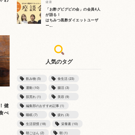
健康
「お酢グビグビの会」の会員4人
が語る！
はちみつ黒酢ダイエットユーザ
ー...
人気のタグ
飲み物 (5)
食生活 (23)
運動 (10)
腸活 (3)
肌荒れ (1)
美容 (9)
！健
編集部のおすすめ記事 (1)
食べ
睡眠 (7)
疲れ (3)
生活習慣 (18)
栄養素 (10)
朝ごはん (2)
朝 (1)