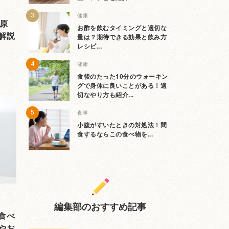
健康
原
お酢を飲むタイミングと適切な
解説
量は？期待できる効果と飲み方
レシピ...
健康
食後のたった10分のウォーキン
グで身体に良いことがある！適
切なやり方も紹介...
食事
小腹がすいたときの対処法！間
食するならこの食べ物を...
編集部のおすすめ記事
食べ
やお