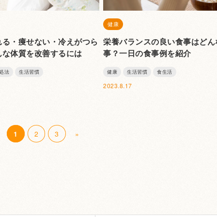
健康
れる・痩せない・冷えがつら
栄養バランスの良い食事はどん
んな体質を改善するには
事？一日の食事例を紹介
処法
生活習慣
健康
生活習慣
食生活
2023.8.17
1
2
3
»