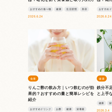
おすすめの食べ物
健康
生活習慣
美容
おすすめド
2026.6.24
2026.6.24
食事
健康
りんご酢の飲み方｜いつ飲むのが効
鉄分不
果的？おすすめの量と簡単レシピを
と上手
紹介
健康
栄
おすすめドリンク
お酢
健康
栄養素
2026.3.4