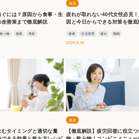
健康
防ぐには？原因から食事・生
疲れが取れない40代女性必見！
の改善策まで徹底解説
因と今日からできる対策を徹底
食べ物
健康
美容
健康
生活習慣
疲れ
睡眠
2026.6.30
健康
飲むタイミングと適切な量
【徹底解説】疲労回復に役立つ
待できる効果と飲み方レシピ
物・飲み物！コンビニメニュー