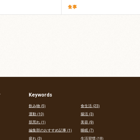
食事
y
Keywords
飲み物 (5)
食生活 (23)
運動 (10)
腸活 (3)
肌荒れ (1)
美容 (9)
編集部のおすすめ記事 (1)
睡眠 (7)
疲れ (3)
生活習慣 (18)