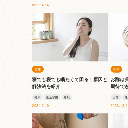
2026.4.14
健康
健康
寝ても寝ても眠たくて困る！原因と
お酢は
解決法を紹介
期待で
健康
生活習慣
睡眠
お酢
健
2024.9.19
2023.12.4