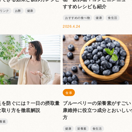
すすめレシピも紹介
リンク
お酢
健康
おすすめの食べ物
健康
食生活
2026.4.24
食事
足を防ぐには？一日の摂取量
ブルーベリーの栄養素がすごい
な取り方を徹底解説
康維持に役立つ成分とおいしい
方
養素
健康
栄養素
食生活