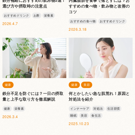
鉄分補給におすすめの飲み物5選！
内臓脂肪を食事で落とすには？お
選び方や摂取時の注意点
すすめの食べ物・飲み物と改善の
コツ
おすすめドリンク
お酢
栄養素
おすすめの食べ物
おすすめドリンク
2026.4.7
2026.3.18
健康
健康
美容
鉄分不足を防ぐには？一日の摂取
何とかしたい急な肌荒れ！原因と
量と上手な取り方を徹底解説
対処法を紹介
健康
栄養素
インナーケア
対処法
生活習慣
睡眠
美容
食生活
2026.3.4
2025.10.23