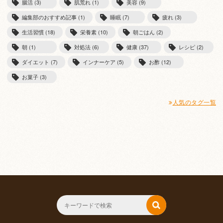
腸活 (3)
肌荒れ (1)
美容 (9)
編集部のおすすめ記事 (1)
睡眠 (7)
疲れ (3)
生活習慣 (18)
栄養素 (10)
朝ごはん (2)
朝 (1)
対処法 (6)
健康 (37)
レシピ (2)
ダイエット (7)
インナーケア (5)
お酢 (12)
お菓子 (3)
人気のタグ一覧