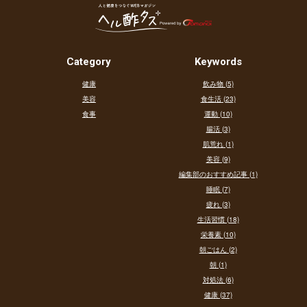
Category
Keywords
健康
飲み物 (5)
美容
食生活 (23)
食事
運動 (10)
腸活 (3)
肌荒れ (1)
美容 (9)
編集部のおすすめ記事 (1)
睡眠 (7)
疲れ (3)
生活習慣 (18)
栄養素 (10)
朝ごはん (2)
朝 (1)
対処法 (6)
健康 (37)