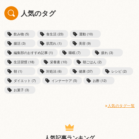
人気のタグ
飲み物 (5)
食生活 (23)
運動 (10)
腸活 (3)
肌荒れ (1)
美容 (9)
編集部のおすすめ記事 (1)
睡眠 (7)
疲れ (3)
生活習慣 (18)
栄養素 (10)
朝ごはん (2)
朝 (1)
対処法 (6)
健康 (37)
レシピ (2)
ダイエット (7)
インナーケア (5)
お酢 (12)
お菓子 (3)
人気のタグ一覧
人気記事ランキング