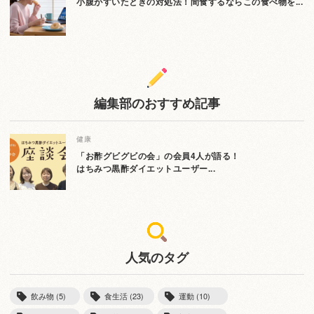
小腹がすいたときの対処法！間食するならこの食べ物を...
編集部のおすすめ記事
健康
「お酢グビグビの会」の会員4人が語る！
はちみつ黒酢ダイエットユーザー...
人気のタグ
飲み物 (5)
食生活 (23)
運動 (10)