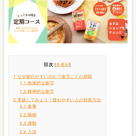
目次
[
非表示
]
1
なぜ疲れやすいのか？疲労ごとの原因
1.1
肉体的な疲労
1.2
精神的な疲労
2
実践してみよう！疲れやすい人の対策方法
2.1
食事
2.2
睡眠
2.3
運動
2.4
入浴