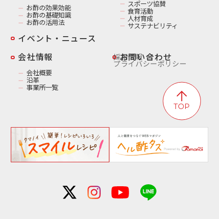
スポーツ協賛
お酢の効果効能
食育活動
お酢の基礎知識
人材育成
お酢の活用法
サステナビリティ
イベント・ニュース
️会社情報
お問い合わせ
採用情報
プライバシーポリシー
会社概要
沿革
事業所一覧
TOP