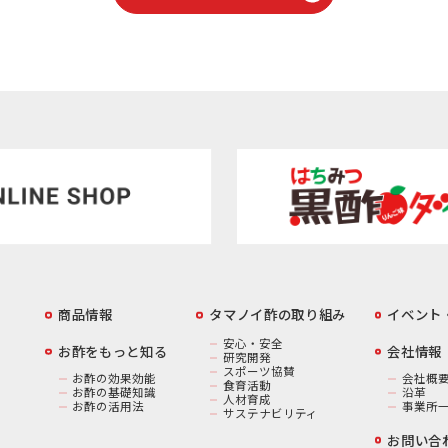
商品情報
️タマノイ酢の取り組み
イベント
安心・安全
お酢をもっと知る
️会社情報
研究開発
スポーツ協賛
お酢の効果効能
会社概
食育活動
お酢の基礎知識
沿革
人材育成
お酢の活用法
事業所
サステナビリティ
お問い合