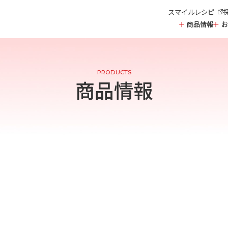
スマイルレシピ
商品情報
お
家庭用商品
お酢
PRODUCTS
調味酢・その他
商品情報
おすし
中華
ストレート飲料
濃縮飲料
業務用製品
穀物酢・米酢・高酸
黒酢
果実酢
すし酢
調味酢
粉末酢