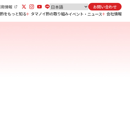
採用情報
お問い合わせ
酢をもっと知る
タマノイ酢の取り組み
会社情報
イベント・ニュース
お酢の効果効能
タマノイ酢の取り組み TOP
会社概要
お酢の基礎知識
安心・安全
沿革
お酢の活用法
研究開発
事業所一覧
スポーツ協賛
食育活動
人材育成
サステナビリティ
度酢