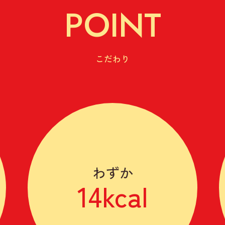
POINT
こだわり
わずか
14kcal