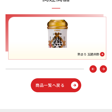
熟まろ 玉廼井酢
商品一覧へ戻る