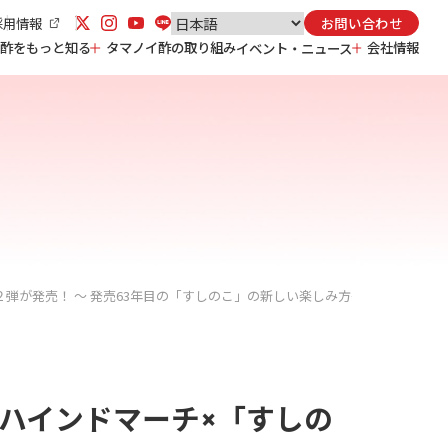
採用情報
お問い合わせ
酢をもっと知る
タマノイ酢の取り組み
会社情報
イベント・ニュース
お酢の効果効能
タマノイ酢の取り組み TOP
会社概要
お酢の基礎知識
安心・安全
沿革
お酢の活用法
研究開発
事業所一覧
スポーツ協賛
食育活動
人材育成
サステナビリティ
度酢
弾が発売！ ～ 発売63年目の「すしのこ」の新しい楽しみ方～
・ハインドマーチ×「すしの