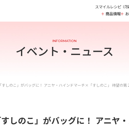
スマイルレシピ
商品情報
お
家庭用商品
お酢
INFORMATION
調味酢・その他
イベント・ニュース
おすし
中華
ストレート飲料
濃縮飲料
業務用製品
穀物酢・米酢・高酸
「すしのこ」がバッグに！ アニヤ・ハインドマーチ×「すしのこ」 待望の第２
黒酢
果実酢
すし酢
調味酢
粉末酢
「すしのこ」がバッグに！ アニヤ