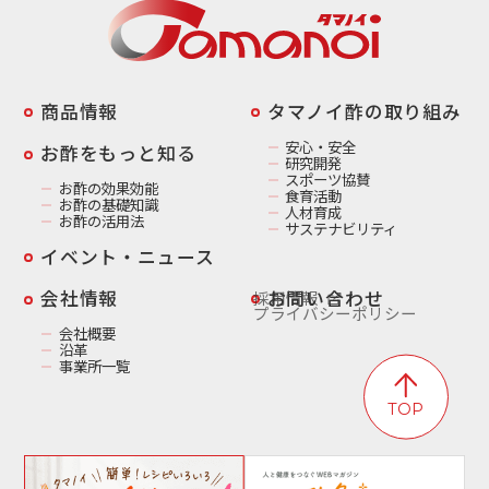
商品情報
️タマノイ酢の取り組み
安心・安全
お酢をもっと知る
研究開発
スポーツ協賛
お酢の効果効能
食育活動
お酢の基礎知識
人材育成
お酢の活用法
サステナビリティ
イベント・ニュース
️会社情報
お問い合わせ
採用情報
プライバシーポリシー
会社概要
沿革
事業所一覧
TOP