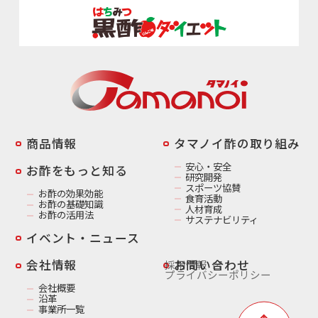
商品情報
️タマノイ酢の取り組み
安心・安全
お酢をもっと知る
研究開発
スポーツ協賛
お酢の効果効能
食育活動
お酢の基礎知識
人材育成
お酢の活用法
サステナビリティ
イベント・ニュース
️会社情報
お問い合わせ
採用情報
プライバシーポリシー
会社概要
沿革
事業所一覧