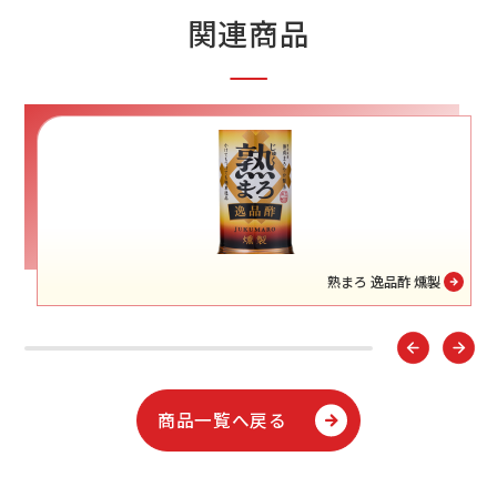
関連商品
熟まろ 逸品酢 燻製
商品一覧へ戻る