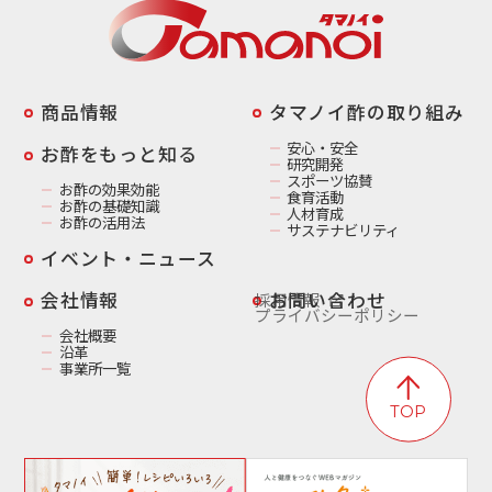
商品情報
️タマノイ酢の取り組み
安心・安全
お酢をもっと知る
研究開発
スポーツ協賛
お酢の効果効能
食育活動
お酢の基礎知識
人材育成
お酢の活用法
サステナビリティ
イベント・ニュース
️会社情報
お問い合わせ
採用情報
プライバシーポリシー
会社概要
沿革
事業所一覧
TOP