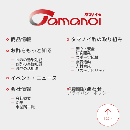
商品情報
️タマノイ酢の取り組み
安心・安全
お酢をもっと知る
研究開発
スポーツ協賛
お酢の効果効能
食育活動
お酢の基礎知識
人材育成
お酢の活用法
サステナビリティ
イベント・ニュース
️会社情報
お問い合わせ
採用情報
プライバシーポリシー
会社概要
沿革
事業所一覧
TOP