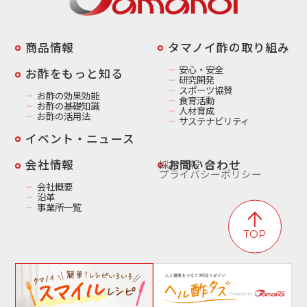
商品情報
️タマノイ酢の取り組み
安心・安全
お酢をもっと知る
研究開発
スポーツ協賛
お酢の効果効能
食育活動
お酢の基礎知識
人材育成
お酢の活用法
サステナビリティ
イベント・ニュース
️会社情報
お問い合わせ
採用情報
プライバシーポリシー
会社概要
沿革
事業所一覧
TOP