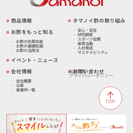
商品情報
️タマノイ酢の取り組み
安心・安全
お酢をもっと知る
研究開発
スポーツ協賛
お酢の効果効能
食育活動
お酢の基礎知識
人材育成
お酢の活用法
サステナビリティ
イベント・ニュース
️会社情報
お問い合わせ
採用情報
プライバシーポリシー
会社概要
沿革
事業所一覧
TOP